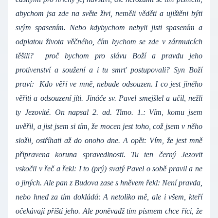
abychom jsa zde na světe živi, neměli věděti a ujištěni býti
svým spasením. Nebo kdybychom nebyli jisti spasením a
odplatou života věčného, čím bychom se zde v zármutcích
těšili? proč bychom pro slávu Boží a pravdu jeho
protivenství a soužení a i tu smrť postupovali? Syn Boží
praví: Kdo věří ve mně, nebude odsouzen. I co jest jiného
věřiti a odsouzení jíti. Jináče sv. Pavel smejšlel a učil, nežli
ty Jezovité. On napsal 2. ad. Timo. 1.: Vím, komu jsem
uvěřil, a jist jsem si tím, že mocen jest toho, což jsem v něho
složil, ostříhati až do onoho dne. A opět: Vím, že jest mně
připravena koruna spravedlnosti. Tu ten černý Jezovit
vskočil v řeč a řekl: I to (prý) svatý Pavel o sobě pravil a ne
o jiných. Ale pan z Budova zase s hněvem řekl: Není pravda,
nebo hned za tím dokládá: A netoliko mě, ale i všem, kteří
očekávají příští jeho. Ale poněvadž tím písmem chce říci, že