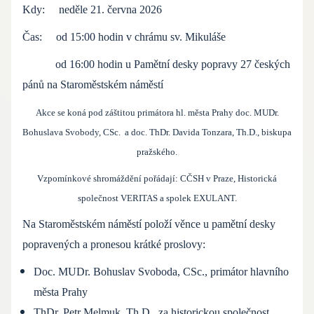
Kdy: neděle 21. června 2026
Čas: od 15:00 hodin v chrámu sv. Mikuláše
od 16:00 hodin u Pamětní desky popravy 27 českých
pánů na Staroměstském náměstí
Akce se koná pod záštitou primátora hl. města Prahy doc. MUDr.
Bohuslava Svobody, CSc. a doc. ThDr. Davida Tonzara, Th.D., biskupa
pražského.
Vzpomínkové shromáždění pořádají: CČSH v Praze, Historická
společnost VERITAS a spolek EXULANT.
Na Staroměstském náměstí položí věnce u pamětní desky
popravených a pronesou krátké proslovy:
Doc. MUDr. Bohuslav Svoboda, CSc., primátor hlavního
města Prahy
ThDr. Petr Melmuk, Th.D., za historickou společnost