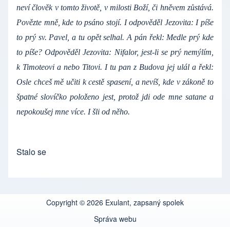
neví člověk v tomto životě, v milosti Boží, či hněvem zůstává.
Povězte mně, kde to psáno stojí. I odpověděl Jezovita: I píše
to prý sv. Pavel, a tu opět selhal. A pán řekl: Medle prý kde
to píše? Odpověděl Jezovita: Nifalor, jest-li se prý nemýlím,
k Timoteovi a nebo Titovi. I tu pan z Budova jej ulál a řekl:
Osle chceš mě učiti k cestě spasení, a nevíš, kde v zákoně to
špatné slovíčko položeno jest, protož jdi ode mne satane a
nepokoušej mne více. I šli od něho.
Stalo se
Copyright © 2026 Exulant, zapsaný spolek
Správa webu