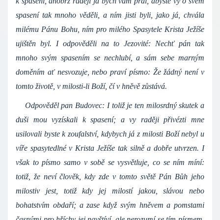
k spasení, anobrž raději já bych vám přál, abyste vy o svém
spasení tak mnoho věděli, a ním jisti byli, jako já, chvála
milému Pánu Bohu, ním pro milého Spasytele Krista Ježíše
ujištěn byl. I odpověděli na to Jezovité: Nechť pán tak
mnoho svým spasením se nechlubí, a sám sebe marným
doměním ať nesvozuje, nebo praví písmo: Že žádný není v
tomto životě, v milosti-li Boží, čí v hněvě zůstává.
Odpověděl pan Budovec: I toliž je ten milosrdný skutek a
duši mou vyzískali k spasení; a vy raději přivézti mne
usilovali byste k zoufalství, kdybych já z milosti Boží nebyl u
víře spasytedlné v Krista Ježíše tak silně a dobře utvrzen. I
však to písmo samo v sobě se vysvětluje, co se ním míní:
totiž, že neví člověk, kdy zde v tomto světě Pán Bůh jeho
milostiv jest, totiž kdy jej milostí jakou, slávou nebo
bohatstvím obdaří; a zase když svým hněvem a pomstami
časnými pro hříchy jej navštíví, ale nerozumí se tím písmem,