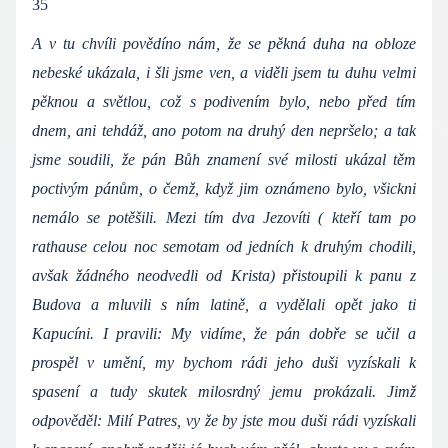
35
A v tu chvíli povědíno nám, že se pěkná duha na obloze
nebeské ukázala, i šli jsme ven, a viděli jsem tu duhu velmi
pěknou a světlou, což s podivením bylo, nebo před tím
dnem, ani tehdáž, ano potom na druhý den nepršelo; a tak
jsme soudili, že pán Bůh znamení své milosti ukázal těm
poctivým pánům, o čemž, když jim oznámeno bylo, všickni
nemálo se potěšili. Mezi tím dva Jezovíti ( kteří tam po
rathause celou noc semotam od jedních k druhým chodili,
avšak žádného neodvedli od Krista) přistoupili k panu z
Budova a mluvili s ním latině, a vydělali opět jako ti
Kapucíni. I pravili: My vidíme, že pán dobře se učil a
prospěl v umění, my bychom rádi jeho duši vyzískali k
spasení a tudy skutek milosrdný jemu prokázali. Jimž
odpověděl: Milí Patres, vy že by jste mou duši rádi vyzískali