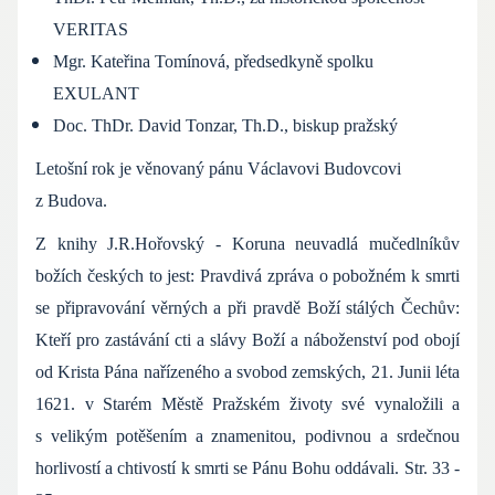
VERITAS
Mgr. Kateřina Tomínová, předsedkyně spolku
EXULANT
Doc. ThDr. David Tonzar, Th.D., biskup pražský
Letošní rok je věnovaný pánu Václavovi Budovcovi
z Budova.
Z knihy J.R.Hořovský - Koruna neuvadlá mučedlníkův
božích českých to jest: Pravdivá zpráva o pobožném k smrti
se připravování věrných a při pravdě Boží stálých Čechův:
Kteří pro zastávání cti a slávy Boží a náboženství pod obojí
od Krista Pána nařízeného a svobod zemských, 21. Junii léta
1621. v Starém Městě Pražském životy své vynaložili a
s velikým potěšením a znamenitou, podivnou a srdečnou
horlivostí a chtivostí k smrti se Pánu Bohu oddávali. Str. 33 -