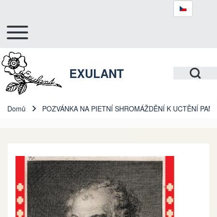
Toggle main menu
Hlavní navigace
Hledat
Open Search Bl
EXULANT
Close search
Domů
POZVÁNKA NA PIETNÍ SHROMÁŽDĚNÍ K UCTĚNÍ PA
Drobečková navigace