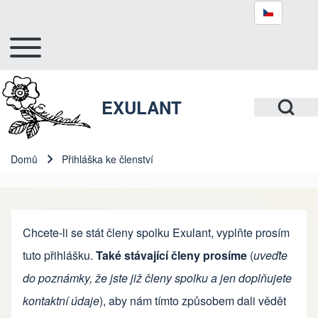
Toggle main menu
Hlavní navigace
Hledat
Open Search Bl
EXULANT
Close search
Domů
Přihláška ke členství
Drobečková navigace
Chcete-li se stát členy spolku Exulant, vyplňte prosím
tuto přihlášku.
Také stávající členy prosíme
(
uveďte
do poznámky, že jste již členy spolku a jen doplňujete
kontaktní údaje
), aby nám tímto způsobem dali vědět