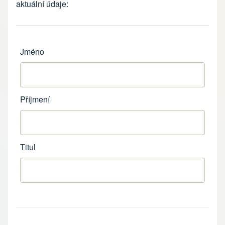
aktuální údaje:
Jméno a příjmení
Jméno
Příjmení
Titul
Adresa