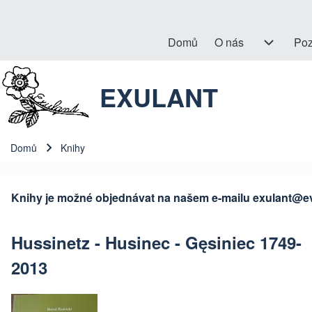
Domů
O nás
O nás sub-navigati
Poz
Hlavní navigace
EXULANT
Hledat
Close search
Domů
Knihy
Drobečková navigace
Knihy je možné objednávat na našem e-mailu
exulant@e
Hussinetz - Husinec - Gęsiniec 1749-
2013