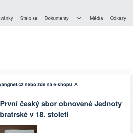
on
vánky
Stalo se
Dokumenty
Dokumenty sub-navigation
Média
Odkazy
vangnet.cz
nebo
zde na e-shopu
↗️
.
První český sbor obnovené Jednoty
bratrské v 18. století