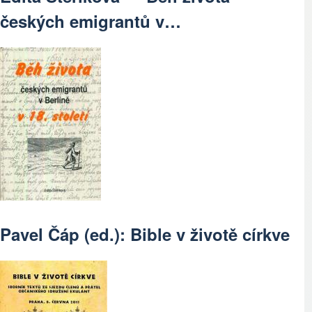
českých emigrantů v…
Pavel Čáp (ed.): Bible v životě církve