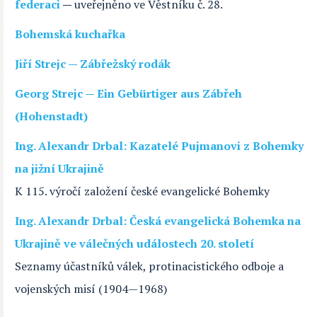
federaci
—
uveřejněno ve Věstníku č. 28.
Bohemská kuchařka
Jiří Strejc — Zábřežský rodák
Georg Strejc — Ein Gebürtiger aus Zábřeh
(Hohenstadt)
Ing. Alexandr Drbal: Kazatelé Pujmanovi z Bohemky
na jižní Ukrajině
K 115. výročí založení české evangelické Bohemky
Ing. Alexandr Drbal: Česká evangelická Bohemka na
Ukrajině ve válečných událostech 20. století
Seznamy účastníků válek, protinacistického odboje a
vojenských misí (1904—1968)