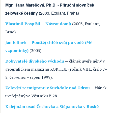
Mgr. Hana Marešová, Ph.D
. -
Příruční slovníček
zelowské češtiny
(2003, Exulant, Praha)
Vlastimil Pospíšil — Návrat domů
(2003, Exulant,
Brno)
Jan Jelínek — Pouštěj chléb svůj po vodě (Mé
vzpomínky)
(2003)
Dobyvatelé divokého východu
—
článek uveřejněný v
geografickém magazínu KOKTEJL
(ročník VIII., číslo 7–
8, červenec – srpen 1999).
Zelovští reemigranti v Suchdole nad Odrou
—
článek
uveřejněný ve Věstníku č. 28.
K dějinám osad Čechovka a Stěpanovka v Ruské