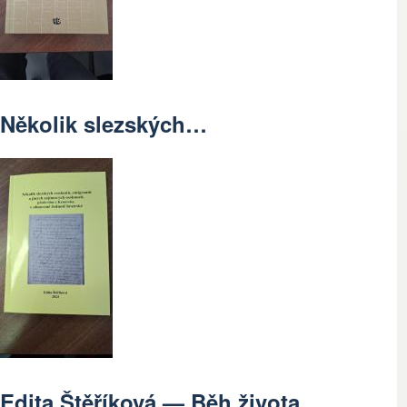
Několik slezských…
Edita Štěříková — Běh života