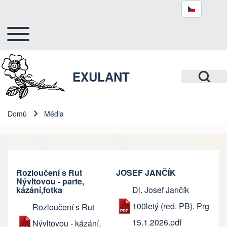
Toggle main menu
Hlavní navigace
Hledat
Open Search Bl
EXULANT
Close search
Domů
Média
Drobečková navigace
Rozloučení s Rut
JOSEF JANČÍK
Nývltovou - parte,
kázání,fotka
Dl. Josef Jančík
100letý (red. PB). Prg
Rozloučení s Rut
15.1.2026.pdf
Nývltovou - kázání,