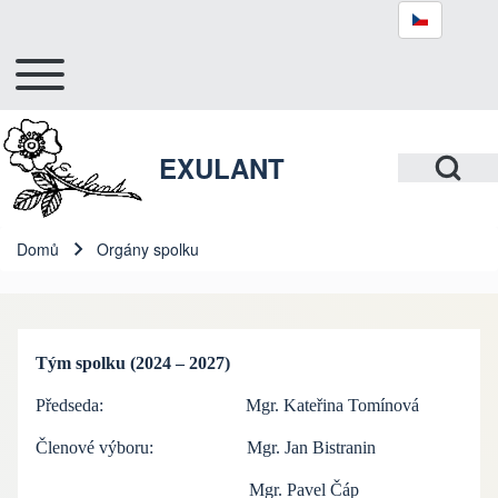
Toggle main menu
Hlavní navigace
Hledat
Open Search Bl
EXULANT
Close search
Domů
Orgány spolku
Drobečková navigace
Tým spolku (2024 – 2027)
Předseda: Mgr. Kateřina Tomínová
Členové výboru: Mgr. Jan Bistranin
Mgr. Pavel Čáp