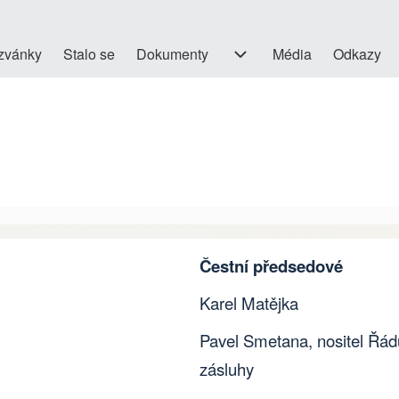
ion
zvánky
Stalo se
Dokumenty
Dokumenty sub-navigation
Média
Odkazy
Čestní předsedové
Karel Matějka
Pavel Smetana, nositel Řá
zásluhy