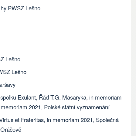
luhy PWSZ Lešno.
SZ Lešno
PWSZ Lešno
Varšavy
l spolku Exulant, Řád T.G. Masaryka, in memoriam
 in memoriam 2021, Polské státní vyznamenání
Virtus et Frateritas, in memoriam 2021, Společná
v Oráčově