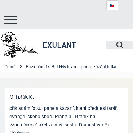
Toggle main menu
Hlavní navigace
Hledat
Open Search Bl
EXULANT
Close search
Domů
Rozloučení s Rut Nývltovou - parte, kázání,fotka
Drobečková navigace
Milí přátelé,
přikládám fotku, parte a kázání, které přednesl farář
evangelického sboru Praha 4 - Braník na
vzpomínkové akci za naši sestru Drahoslavu Rut
Nývltovou.