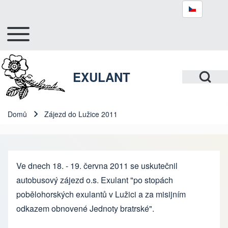
Toggle main menu
Hlavní navigace
Hledat
Open Search Bl
EXULANT
Close search
Domů
Zájezd do Lužice 2011
Drobečková navigace
Ve dnech 18. - 19. června 2011 se uskutečnil
autobusový zájezd o.s. Exulant "po stopách
pobělohorských exulantů v Lužici a za misijním
odkazem obnovené Jednoty bratrské".