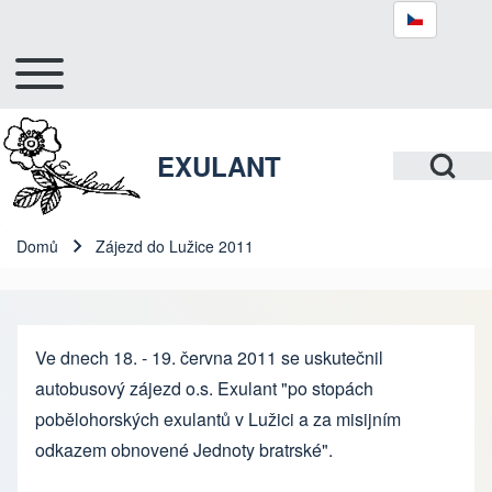
Toggle main menu
Hlavní navigace
Hledat
Open Search Bl
EXULANT
Close search
Domů
Zájezd do Lužice 2011
Drobečková navigace
Ve dnech 18. - 19. června 2011 se uskutečnil
autobusový zájezd o.s. Exulant "po stopách
pobělohorských exulantů v Lužici a za misijním
odkazem obnovené Jednoty bratrské".