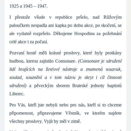
1925 a 1945 – 1947.
I přestože všude v republice pršelo, nad Růžovým
paloučkem nespadla ani kapka po dobu akce, po skočení, se
ale vydatně rozpršelo. Děkujeme Hospodinu za požehnání
celé akce i za počasí.
Pozvaní hosté měli krásné proslovy, které byly protkány
hudbou, kterou zajistilo Consonare.
(Consonare je sdružení
lidí hrajících na žesťové nástroje a znamená souzvuk,
soulad, souznění a v tom názvu je skryt i cíl činnosti
sdružení)
a pěveckým sborem Bratrské jednoty baptistů
Liberec.
Pro Vás, kteří jste nebyli nebo pro nás, kteří si to chceme
připomenout, připravujeme Věstník, ve kterém najdete
všechny proslovy. Vyjít by měl v zimě.