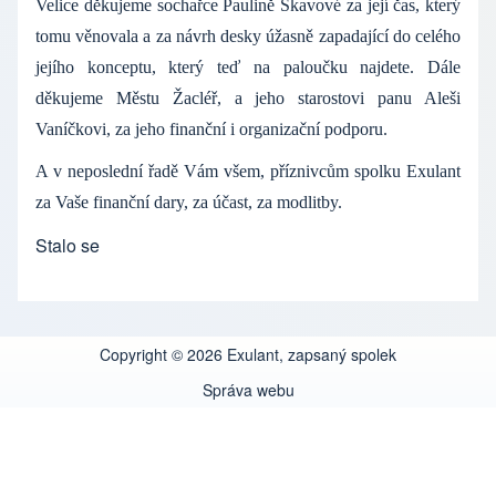
Velice děkujeme sochařce Paulině Skavové za její čas, který
tomu věnovala a za návrh desky úžasně zapadající do celého
jejího konceptu, který teď na paloučku najdete. Dále
děkujeme Městu Žacléř, a jeho starostovi panu Aleši
Vaníčkovi, za jeho finanční i organizační podporu.
A v neposlední řadě Vám všem, příznivcům spolku Exulant
za Vaše finanční dary, za účast, za modlitby.
Stalo se
Copyright © 2026 Exulant, zapsaný spolek
Správa webu