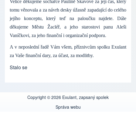
Velice děkujeme sochařce Paulině Skavové za její čas, který
tomu věnovala a za návrh desky úžasně zapadající do celého
jejího konceptu, který teď na paloučku najdete. Dále
děkujeme Městu Žacléř, a jeho starostovi panu Aleši
Vaníčkovi, za jeho finanční i organizační podporu.
A v neposlední řadě Vám všem, příznivcům spolku Exulant
za Vaše finanční dary, za účast, za modlitby.
Stalo se
Copyright © 2026 Exulant, zapsaný spolek
Správa webu