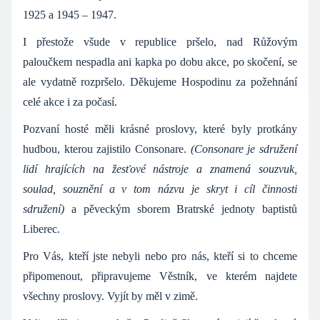
1925 a 1945 – 1947.
I přestože všude v republice pršelo, nad Růžovým
paloučkem nespadla ani kapka po dobu akce, po skočení, se
ale vydatně rozpršelo. Děkujeme Hospodinu za požehnání
celé akce i za počasí.
Pozvaní hosté měli krásné proslovy, které byly protkány
hudbou, kterou zajistilo Consonare.
(Consonare je sdružení
lidí hrajících na žesťové nástroje a znamená souzvuk,
soulad, souznění a v tom názvu je skryt i cíl činnosti
sdružení)
a pěveckým sborem Bratrské jednoty baptistů
Liberec.
Pro Vás, kteří jste nebyli nebo pro nás, kteří si to chceme
připomenout, připravujeme Věstník, ve kterém najdete
všechny proslovy. Vyjít by měl v zimě.