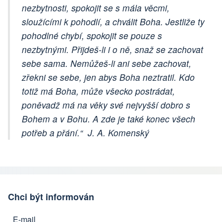
nezbytnosti, spokojit se s mála věcmi,
sloužícími k pohodlí, a chválit Boha. Jestliže ty
pohodlné chybí, spokojit se pouze s
nezbytnými. Přijdeš-li i o ně, snaž se zachovat
sebe sama. Nemůžeš-li ani sebe zachovat,
zřekni se sebe, jen abys Boha neztratil. Kdo
totiž má Boha, může všecko postrádat,
poněvadž má na věky své nejvyšší dobro s
Bohem a v Bohu. A zde je také konec všech
potřeb a přání.“ J. A. Komenský
Chci být informován
E-mail