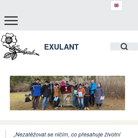
Toggle main menu
Hlavní navigace
Search
Open Search Bl
EXULANT
Close search
„Nezatěžovat se ničím, co přesahuje životní