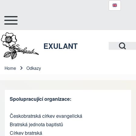
Toggle main menu
Hlavní navigace
Search
Open Search Bl
EXULANT
Close search
Home
Odkazy
Breadcrumb
Spolupracující organizace:
Českobratrská církev evangelická
Bratrská jednota baptistů
Církev bratrská