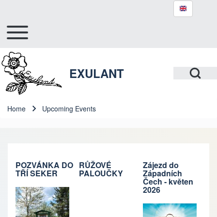
Toggle main menu
Hlavní navigace
Search
Open Search Bl
EXULANT
Close search
Home
Upcoming Events
Breadcrumb
POZVÁNKA DO
RŮŽOVÉ
Zájezd do
TŘÍ SEKER
PALOUČKY
Západních
Čech - květen
2026