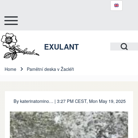
Toggle main menu
Hlavní navigace
Search
Open Search Bl
EXULANT
Close search
Home
Pamětní deska v Žacléři
Breadcrumb
By
katerinatomino…
| 3:27 PM CEST, Mon May 19, 2025