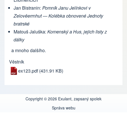
Jan Bistranin:
Pomník Janu Jelínkovi v
Zelověerrnhut — Kolébka obnovené Jednoty
bratrské
Matouš Jaluška:
Komenský a Hus, jejich listy z
dálky
a mnoho dalšího.
Věstník
ex123.pdf
(431.91 KB)
Copyright © 2026 Exulant, zapsaný spolek
Správa webu