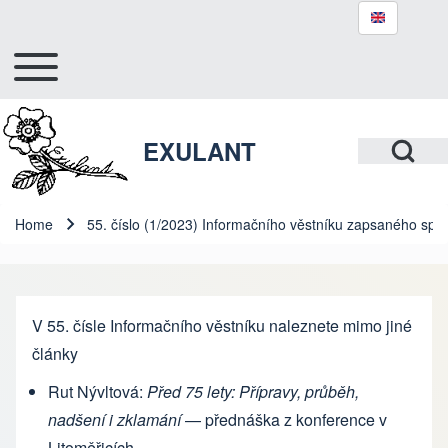
Toggle main menu
Hlavní navigace
Search
Open Search Bl
EXULANT
Close search
Home
55. číslo (1/2023) Informačního věstníku zapsaného spol
Breadcrumb
V 55. čísle Informačního věstníku naleznete mimo jiné
články
Rut Nývltová:
Před 75 lety: Přípravy, průběh,
nadšení i zklamání
— přednáška z konference v
Litoměřicích