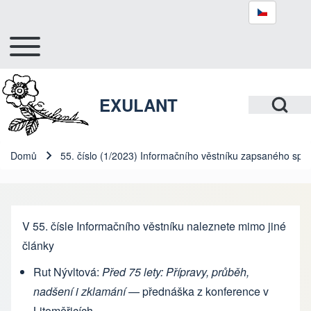
Toggle main menu
Hlavní navigace
Hledat
Open Search Bl
EXULANT
Close search
Domů
55. číslo (1/2023) Informačního věstníku zapsaného spol
Drobečková navigace
V 55. čísle Informačního věstníku naleznete mimo jiné
články
Rut Nývltová:
Před 75 lety: Přípravy, průběh,
nadšení i zklamání
— přednáška z konference v
Litoměřicích