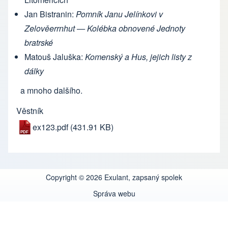
Jan Bistranin:
Pomník Janu Jelínkovi v
Zelověerrnhut — Kolébka obnovené Jednoty
bratrské
Matouš Jaluška:
Komenský a Hus, jejich listy z
dálky
a mnoho dalšího.
Věstník
ex123.pdf
(431.91 KB)
Copyright © 2026 Exulant, zapsaný spolek
Správa webu