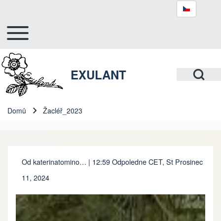
Toggle main menu
Hlavní navigace
Hledat
Open Search Bl
EXULANT
Close search
Domů
Žacléř_2023
Drobečková navigace
Od
katerinatomino…
| 12:59 Odpoledne CET, St Prosinec
11, 2024