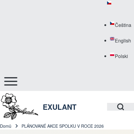
Hledat
Close search
Toggle main menu
Hlavní navigace
Open Search Bl
EXULANT
Domů
PLÁNOVANÉ AKCE SPOLKU V ROCE 2026
Drobečková navigace