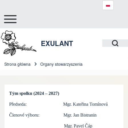
Toggle main menu
Hlavní navigace
Szukaj
Open Search Bl
EXULANT
Close search
Strona główna
Organy stowarzyszenia
Ścieżka nawigacyjna
Tým spolku (2024 – 2027)
Předseda: Mgr. Kateřina Tomínová
Členové výboru: Mgr. Jan Bistranin
Mgr. Pavel Čáp