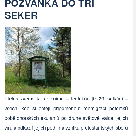
POZVÁNKA DO TŘÍ
SEKER
I letos zveme k tradičnímu –
tentokrát již 29. setkání
–
všech, kdo si chtějí připomenout reemigraci potomků
pobělohorských exulantů po druhé světové válce, jejich
víru a odkaz i jejich podíl na vzniku protestantských sborů