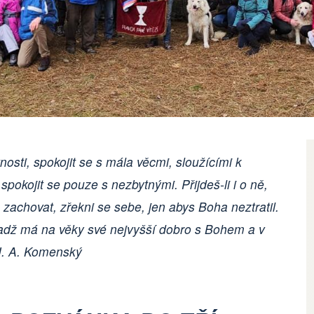
osti, spokojit se s mála věcmi, sloužícími k
 spokojit se pouze s nezbytnými. Přijdeš-li i o ně,
achovat, zřekni se sebe, jen abys Boha neztratil.
adž má na věky své nejvyšší dobro s Bohem a v
 J. A. Komenský