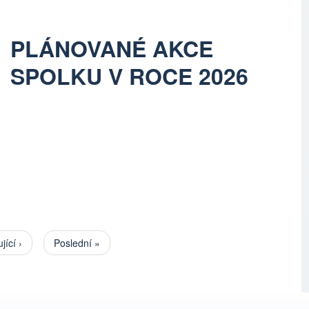
PLÁNOVANÉ AKCE
SPOLKU V ROCE 2026
jící stránka
jící ›
Poslední stránka
Poslední »
Pagination