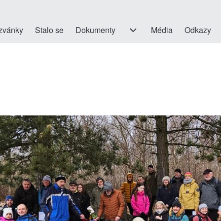
on
zvánky
Stalo se
Dokumenty
Dokumenty sub-navigation
Média
Odkazy