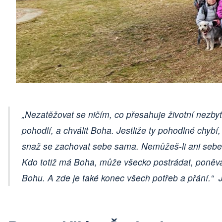
„Nezatěžovat se ničím, co přesahuje životní nezbytn
pohodlí, a chválit Boha. Jestliže ty pohodlné chybí,
snaž se zachovat sebe sama. Nemůžeš-li ani sebe z
Kdo totiž má Boha, může všecko postrádat, poněv
Bohu. A zde je také konec všech potřeb a přání.“