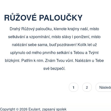
RŮŽOVÉ PALOUČKY
Drahý Růžový paloučku, klenote krajiny naší, místo
setkávání a vzpomínání, místo slávy i ponížení, místo
nalézání sebe sama, buď pozdraven! Kolik let už
uplynulo od mého prvního setkání s Tebou a Tvými
blízkými. Patřím k nim. Znám Tvou vůni. Nalézám u Tebe
své bezpečí.
Aktuální stránka
1
Stránka
2
Následu
Následu
Copyright © 2026 Exulant, zapsaný spolek