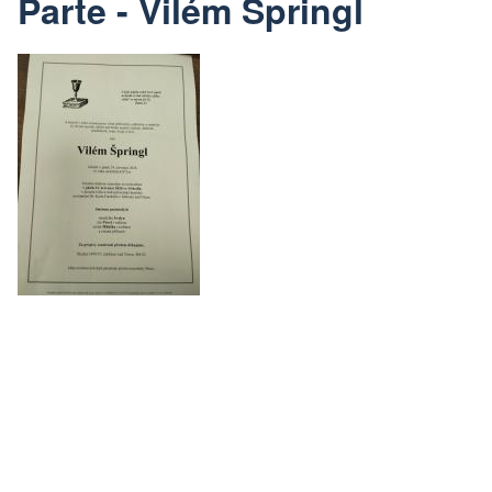
Parte - Vilém Špringl