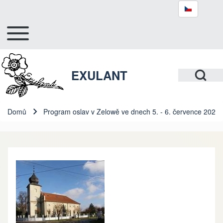
Toggle main menu
Hlavní navigace
Hledat
Open Search Bl
EXULANT
Close search
Domů
Program oslav v Zelowě ve dnech 5. - 6. července 2025
Drobečková navigace