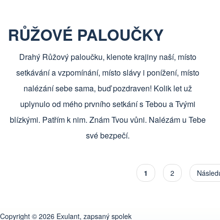
RŮŽOVÉ PALOUČKY
Drahý Růžový paloučku, klenote krajiny naší, místo
setkávání a vzpomínání, místo slávy i ponížení, místo
nalézání sebe sama, buď pozdraven! Kolik let už
uplynulo od mého prvního setkání s Tebou a Tvými
blízkými. Patřím k nim. Znám Tvou vůni. Nalézám u Tebe
své bezpečí.
Aktuální stránka
1
Stránka
2
Následu
Následu
Copyright © 2026 Exulant, zapsaný spolek