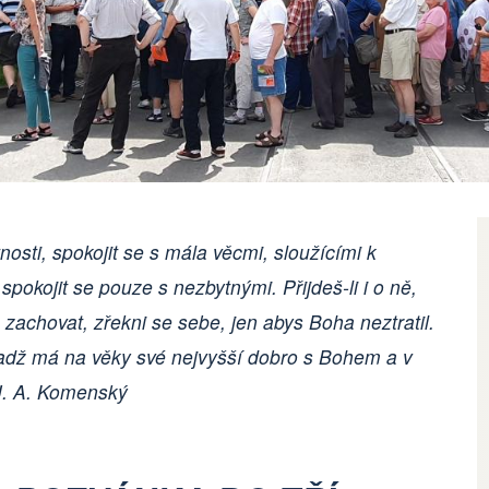
osti, spokojit se s mála věcmi, sloužícími k
 spokojit se pouze s nezbytnými. Přijdeš-li i o ně,
achovat, zřekni se sebe, jen abys Boha neztratil.
adž má na věky své nejvyšší dobro s Bohem a v
 J. A. Komenský