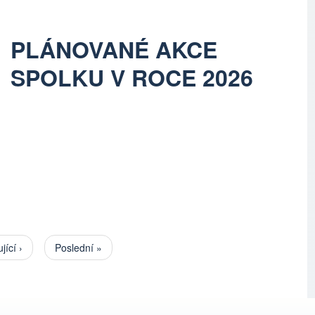
PLÁNOVANÉ AKCE
SPOLKU V ROCE 2026
jící stránka
jící ›
Poslední stránka
Poslední »
Pagination