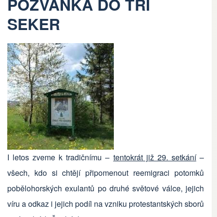
POZVÁNKA DO TŘÍ
SEKER
I letos zveme k tradičnímu –
tentokrát již 29. setkání
–
všech, kdo si chtějí připomenout reemigraci potomků
pobělohorských exulantů po druhé světové válce, jejich
víru a odkaz i jejich podíl na vzniku protestantských sborů