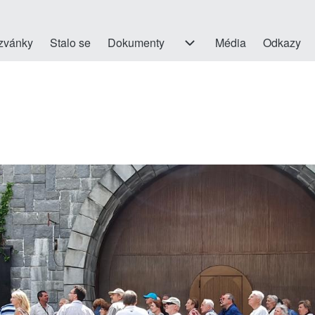
on
zvánky
Stalo se
Dokumenty
Dokumenty sub-navigation
Média
Odkazy