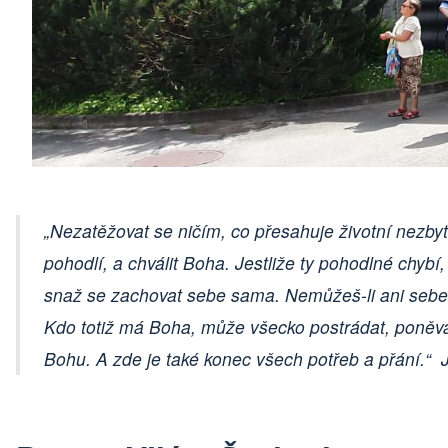
„Nezatěžovat se ničím, co přesahuje životní nezbytn
pohodlí, a chválit Boha. Jestliže ty pohodlné chybí,
snaž se zachovat sebe sama. Nemůžeš-li ani sebe z
Kdo totiž má Boha, může všecko postrádat, poněv
Bohu. A zde je také konec všech potřeb a přání.“