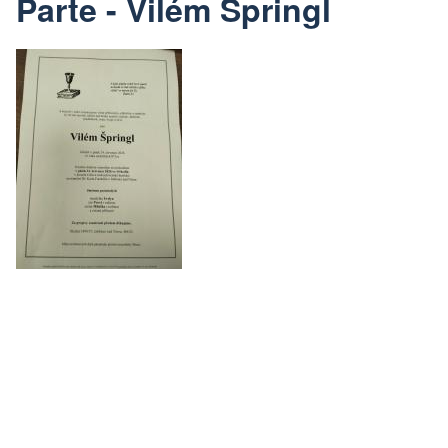
Parte - Vilém Špringl