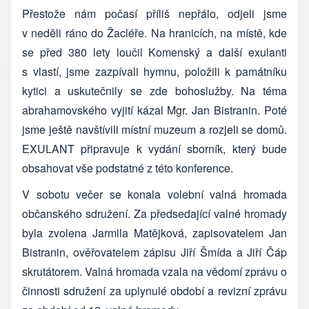
Přestože nám počasí příliš nepřálo, odjeli jsme
v neděli ráno do Žacléře. Na hranicích, na místě, kde
se před 380 lety loučil Komenský a další exulanti
s vlastí, jsme zazpívali hymnu, položili k památníku
kytici a uskutečnily se zde bohoslužby. Na téma
abrahamovského vyjití kázal Mgr. Jan Bistranin. Poté
jsme ještě navštívili místní muzeum a rozjeli se domů.
EXULANT připravuje k vydání sborník, který bude
obsahovat vše podstatné z této konference.
V sobotu večer se konala volební valná hromada
občanského sdružení. Za předsedající valné hromady
byla zvolena Jarmila Matějková, zapisovatelem Jan
Bistranin, ověřovatelem zápisu Jiří Šmída a Jiří Čáp
skrutátorem. Valná hromada vzala na vědomí zprávu o
činnosti sdružení za uplynulé období a revizní zprávu