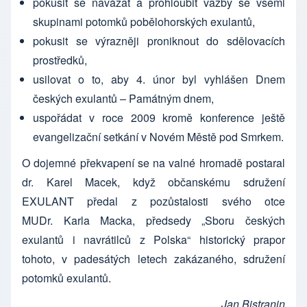
pokusit se navázat a prohloubit vazby se všemi
skupinami potomků pobělohorských exulantů,
pokusit se výrazněji proniknout do sdělovacích
prostředků,
usilovat o to, aby 4. únor byl vyhlášen Dnem
českých exulantů – Památným dnem,
uspořádat v roce 2009 kromě konference ještě
evangelizační setkání v Novém Městě pod Smrkem.
O dojemné překvapení se na valné hromadě postaral
dr. Karel Macek, když občanskému sdružení
EXULANT předal z pozůstalosti svého otce
MUDr. Karla Macka, předsedy „Sboru českých
exulantů i navrátilců z Polska“ historický prapor
tohoto, v padesátých letech zakázaného, sdružení
potomků exulantů.
Jan Bistranin