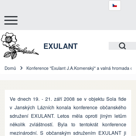
Toggle main menu
Hlavní navigace
Hledat
Open Search Bl
EXULANT
Close search
Domů
Konference "Exulant J.A.Komenský" a valná hromada o.s
Drobečková navigace
Ve dnech 19. - 21. září 2008 se v objektu Sola fide
v Janských Lázních konala konference občanského
sdružení EXULANT. Letos měla oproti jiným letům
několik zvláštností. Byla to tentokrát konference
mezinárodní. S občanským sdružením EXULANT ji