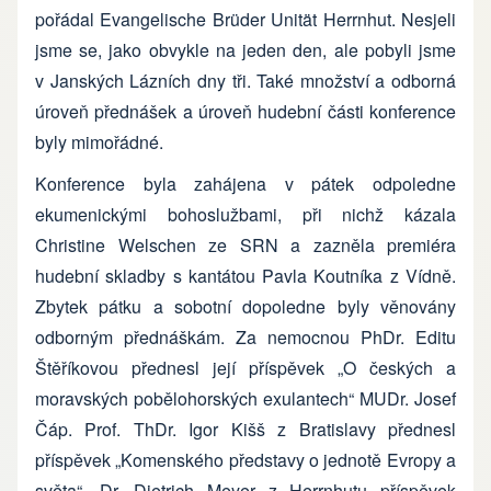
pořádal Evangelische Brüder Unität Herrnhut. Nesjeli
jsme se, jako obvykle na jeden den, ale pobyli jsme
v Janských Lázních dny tři. Také množství a odborná
úroveň přednášek a úroveň hudební části konference
byly mimořádné.
Konference byla zahájena v pátek odpoledne
ekumenickými bohoslužbami, při nichž kázala
Christine Welschen ze SRN a zazněla premiéra
hudební skladby s kantátou Pavla Koutníka z Vídně.
Zbytek pátku a sobotní dopoledne byly věnovány
odborným přednáškám. Za nemocnou PhDr. Editu
Štěříkovou přednesl její příspěvek „O českých a
moravských pobělohorských exulantech“ MUDr. Josef
Čáp. Prof. ThDr. Igor Kišš z Bratislavy přednesl
příspěvek „Komenského představy o jednotě Evropy a
světa“, Dr. Dietrich Meyer z Herrnhutu příspěvek