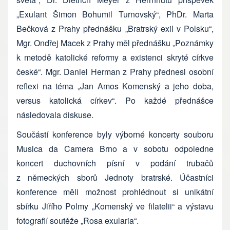
„Exulant Šimon Bohumil Turnovský“, PhDr. Marta
Bečková z Prahy přednášku „Bratrský exil v Polsku“,
Mgr. Ondřej Macek z Prahy měl přednášku „Poznámky
k metodě katolické reformy a existenci skryté církve
české“. Mgr. Daniel Herman z Prahy přednesl osobní
reflexi na téma „Jan Amos Komenský a jeho doba,
versus katolická církev“. Po každé přednášce
následovala diskuse.
Součástí konference byly výborné koncerty souboru
Musica da Camera Brno a v sobotu odpoledne
koncert duchovních písní v podání trubačů
z německých sborů Jednoty bratrské. Účastníci
konference měli možnost prohlédnout si unikátní
sbírku Jiřího Polmy „Komenský ve filatelii“ a výstavu
fotografií soutěže „Rosa exularia“.