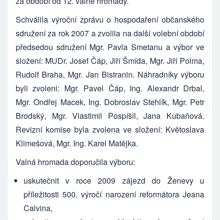
za období od 12. valné hromady.
Schválila výroční zprávu o hospodaření občanského
sdružení za rok 2007 a zvolila na další volební období
předsedou sdružení Mgr. Pavla Smetanu a výbor ve
složení: MUDr. Josef Čáp, Jiří Šmída, Mgr. Jiří Polma,
Rudolf Braha, Mgr. Jan Bistranin. Náhradníky výboru
byli zvoleni: Mgr. Pavel Čáp, Ing. Alexandr Drbal,
Mgr. Ondřej Macek, Ing. Dobroslav Stehlík, Mgr. Petr
Brodský, Mgr. Vlastimil Pospíšil, Jana Kubaňová.
Revizní komise byla zvolena ve složení: Květoslava
Klimešová, Mgr. Ing. Karel Matějka.
Valná hromada doporučila výboru:
uskutečnit v roce 2009 zájezd do Ženevy u
příležitosti 500. výročí narození reformátora Jeana
Calvina,