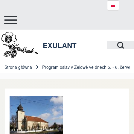
Toggle main menu
Hlavní navigace
Szukaj
Open Search Bl
EXULANT
Close search
Strona główna
Program oslav v Zelowě ve dnech 5. - 6. červe
Ścieżka nawigacyjna