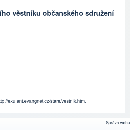
ního věstníku občanského sdružení
ttp://exulant.evangnet.cz/stare/vestnik.htm
.
Správa webu