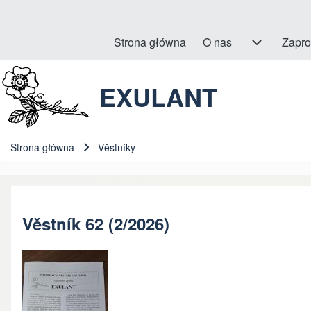
Strona główna
O nas
O nas sub-navigation
Zapro
Hlavní navigace
EXULANT
Szukaj
Close search
Strona główna
Věstníky
Ścieżka nawigacyjna
Věstník 62 (2/2026)