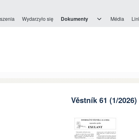
szenia
Wydarzyło się
Dokumenty
Dokumenty sub-navigation
Média
Lin
Věstník 61 (1/2026)