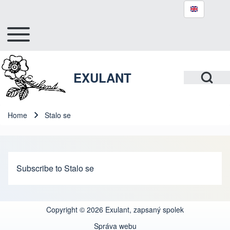
Toggle main menu
Hlavní navigace
Search
Open Search Bl
EXULANT
Close search
Home
Stalo se
Breadcrumb
Subscribe to Stalo se
Copyright © 2026 Exulant, zapsaný spolek
Správa webu