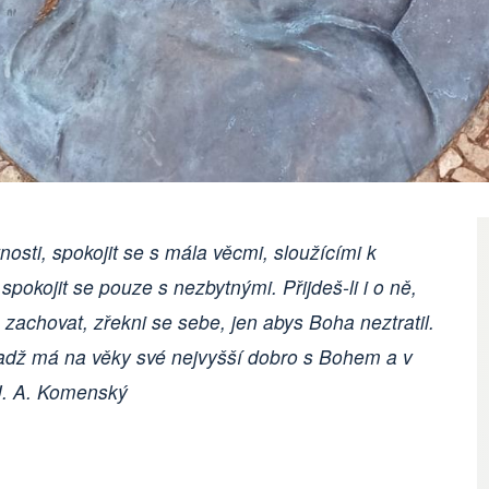
osti, spokojit se s mála věcmi, sloužícími k
 spokojit se pouze s nezbytnými. Přijdeš-li i o ně,
achovat, zřekni se sebe, jen abys Boha neztratil.
adž má na věky své nejvyšší dobro s Bohem a v
 J. A. Komenský