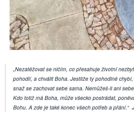
„Nezatěžovat se ničím, co přesahuje životní nezbytn
pohodlí, a chválit Boha. Jestliže ty pohodlné chybí,
snaž se zachovat sebe sama. Nemůžeš-li ani sebe z
Kdo totiž má Boha, může všecko postrádat, poněv
Bohu. A zde je také konec všech potřeb a přání.“