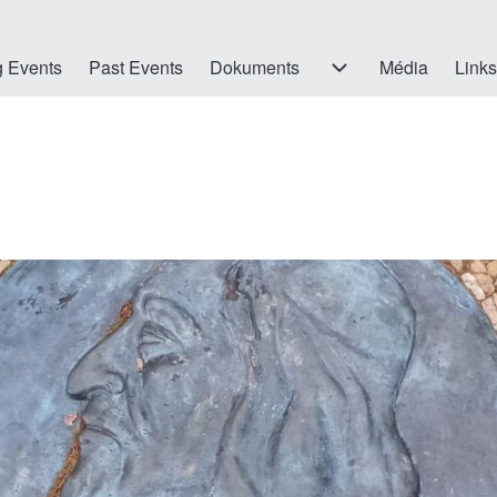
 Events
Past Events
Dokuments
Dokuments sub-navigation
Média
Links