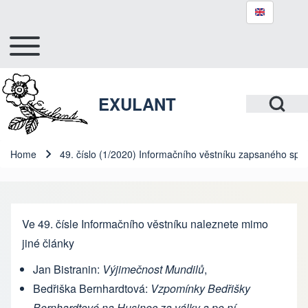
Toggle main menu
Hlavní navigace
Search
Open Search Bl
EXULANT
Close search
Home
49. číslo (1/2020) Informačního věstníku zapsaného spol
Breadcrumb
Ve 49. čísle Informačního věstníku naleznete mimo
jiné články
Jan Bistranin:
Výjimečnost Mundilů
,
Bedřiška Bernhardtová:
Vzpomínky Bedřišky
Bernhardtové na Husinec za války a po ní
,