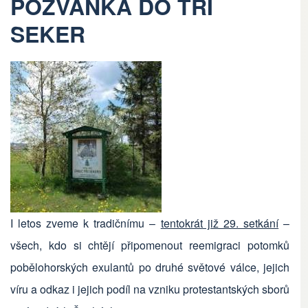
POZVÁNKA DO TŘÍ
SEKER
I letos zveme k tradičnímu –
tentokrát již 29. setkání
–
všech, kdo si chtějí připomenout reemigraci potomků
pobělohorských exulantů po druhé světové válce, jejich
víru a odkaz i jejich podíl na vzniku protestantských sborů