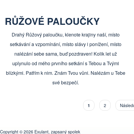
RŮŽOVÉ PALOUČKY
Drahý Růžový paloučku, klenote krajiny naší, místo
setkávání a vzpomínání, místo slávy i ponížení, místo
nalézání sebe sama, buď pozdraven! Kolik let už
uplynulo od mého prvního setkání s Tebou a Tvými
blízkými. Patřím k nim. Znám Tvou vůni. Nalézám u Tebe
své bezpečí.
Aktuální stránka
1
Stránka
2
Následu
Následu
Copyright © 2026 Exulant, zapsaný spolek