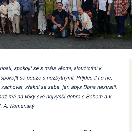
osti, spokojit se s mála věcmi, sloužícími k
 spokojit se pouze s nezbytnými. Přijdeš-li i o ně,
achovat, zřekni se sebe, jen abys Boha neztratil.
adž má na věky své nejvyšší dobro s Bohem a v
 J. A. Komenský