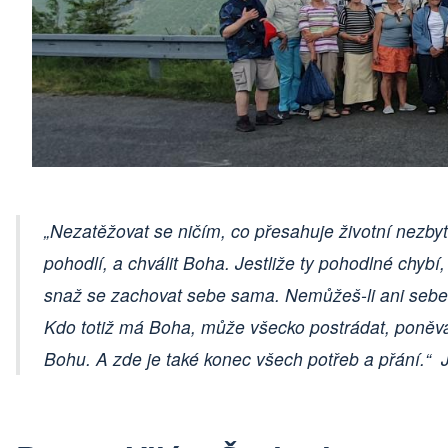
„Nezatěžovat se ničím, co přesahuje životní nezbytn
pohodlí, a chválit Boha. Jestliže ty pohodlné chybí,
snaž se zachovat sebe sama. Nemůžeš-li ani sebe z
Kdo totiž má Boha, může všecko postrádat, poněv
Bohu. A zde je také konec všech potřeb a přání.“