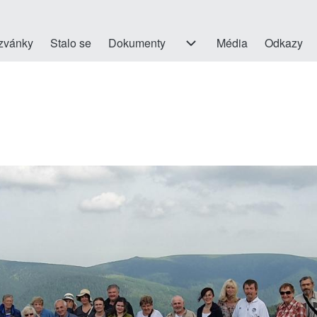
on
zvánky
Stalo se
Dokumenty
Dokumenty sub-navigation
Média
Odkazy