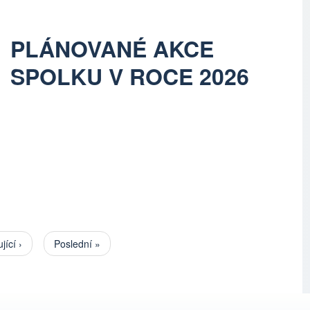
PLÁNOVANÉ AKCE
SPOLKU V ROCE 2026
jící stránka
jící ›
Poslední stránka
Poslední »
Pagination