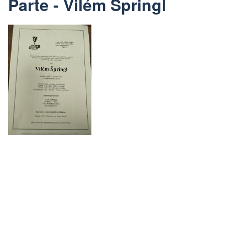
Parte - Vilém Špringl