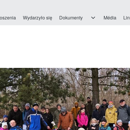
n
oszenia
Wydarzyło się
Dokumenty
Dokumenty sub-navigation
Média
Lin