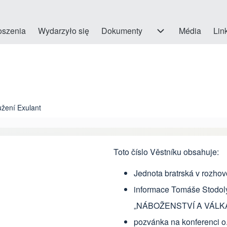
oszenia
Wydarzyło się
Dokumenty
Dokumenty sub-navigation
Média
Link
užení Exulant
Toto číslo Věstníku obsahuje:
Jednota bratrská v rozhov
informace Tomáše Stodoly
„NÁBOŽENSTVÍ A VÁLK
pozvánka na konferenci o.