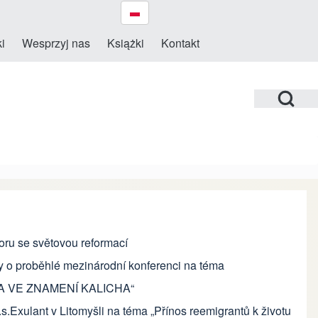
i
Wesprzyj nas
Książki
Kontakt
Open Search Bl
oru se světovou reformací
 o proběhlé mezinárodní konferenci na téma
A VE ZNAMENÍ KALICHA“
s.Exulant v Litomyšli na téma „Přínos reemigrantů k životu