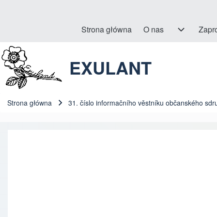
Strona główna
O nas
O nas sub-navigation
Zapr
Hlavní navigace
EXULANT
Szukaj
Close search
Strona główna
31. číslo informačního věstníku občanského sdr
Ścieżka nawigacyjna