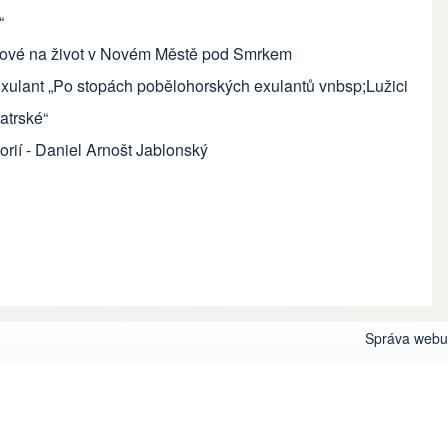
“
íkové na život v Novém Městě pod Smrkem
Exulant „Po stopách pobělohorských exulantů vnbsp;Lužici
atrské“
orií - Daniel Arnošt Jablonský
Správa webu