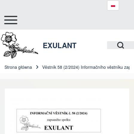
Toggle main menu
Hlavní navigace
Szukaj
Open Search Bl
EXULANT
Close search
Strona główna
Věstník 58 (2/2024) Informačního věstníku zaps
Ścieżka nawigacyjna