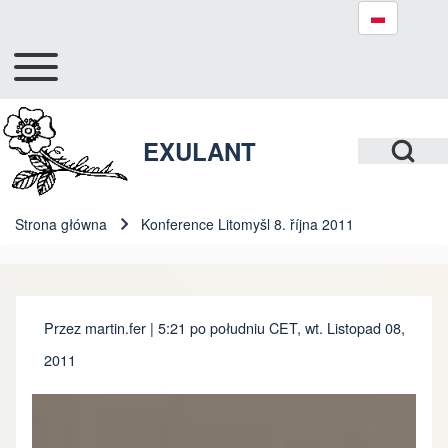
Toggle main menu
Hlavní navigace
Szukaj
Open Search Bl
EXULANT
Close search
Strona główna
Konference Litomyšl 8. října 2011
Ścieżka nawigacyjna
Przez
martin.fer
| 5:21 po południu CET, wt. Listopad 08,
2011