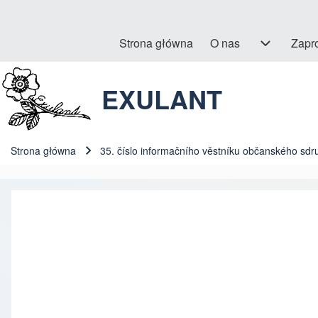
Strona główna
O nas
O nas sub-navigation
Zapr
Hlavní navigace
EXULANT
Szukaj
Close search
Strona główna
35. číslo informačního věstníku občanského sdr
Ścieżka nawigacyjna