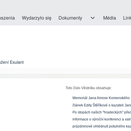
oszenia
Wydarzyło się
Dokumenty
Dokumenty sub-navigation
Média
Link
užení Exulant
Toto číslo Věstníku obsahuje:
Memoriál Jana Amose Komenského
článek Edity Štěříkové o kazateli Jan
Po stopách našich "hradeckých" pře
informace o výroční konferenci a va
prázdninové ohlédnutí potulného ka