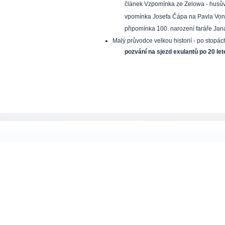
článek Vzpomínka ze Zelowa - husů
vpomínka Josefa Čápa na Pavla Vo
připomínka 100. narození faráře Jan
Malý průvodce velkou historií - po stop
pozvání na sjezd exulantů po 20 let