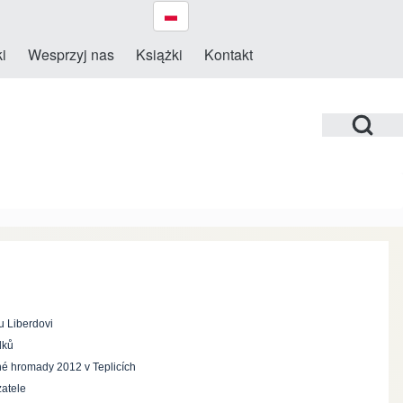
i
Wesprzyj nas
Książki
Kontakt
Open Search Bl
u Liberdovi
dků
lné hromady 2012 v Teplicích
zatele