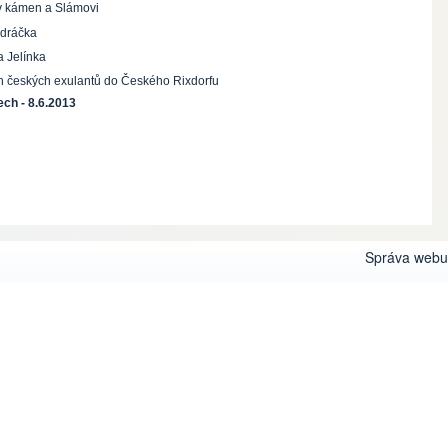
v kámen a Slámovi
ndráčka
a Jelínka
ách českých exulantů do Českého Rixdorfu
ech - 8.6.2013
Správa webu