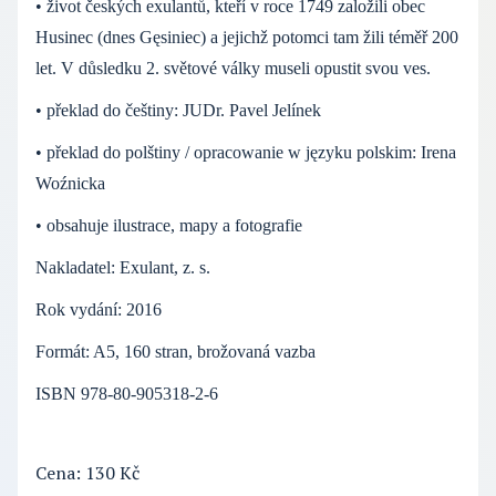
• život českých exulantů, kteří v roce 1749 založili obec
Husinec (dnes Gęsiniec) a jejichž potomci tam žili téměř 200
let. V důsledku 2. světové války museli opustit svou ves.
• překlad do češtiny: JUDr. Pavel Jelínek
• překlad do polštiny / opracowanie w języku polskim: Irena
Woźnicka
• obsahuje ilustrace, mapy a fotografie
Nakladatel: Exulant, z. s.
Rok vydání: 2016
Formát: A5, 160 stran, brožovaná vazba
ISBN 978-80-905318-2-6
Cena: 130 Kč