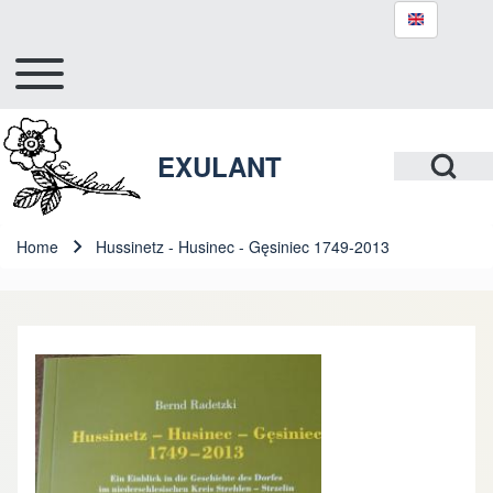
Toggle main menu
Hlavní navigace
Search
Open Search Bl
EXULANT
Close search
Home
Hussinetz - Husinec - Gęsiniec 1749-2013
Breadcrumb