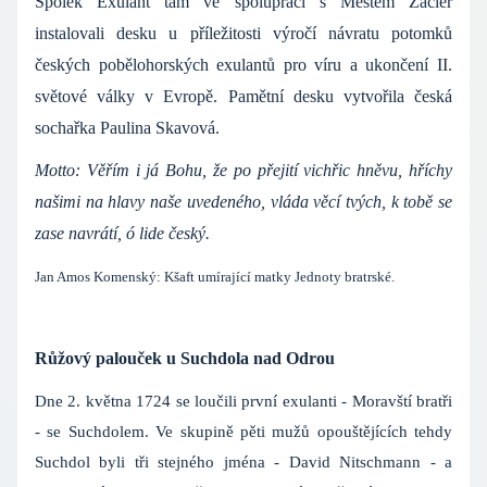
Spolek Exulant tam ve spolupráci s Městem Žacléř
instalovali desku u příležitosti výročí návratu potomků
českých pobělohorských exulantů pro víru a ukončení II.
světové války v Evropě. Pamětní desku vytvořila česká
sochařka Paulina Skavová.
Motto: Věřím i já Bohu, že po přejití vichřic hněvu, hříchy
našimi na hlavy naše uvedeného, vláda věcí tvých, k tobě se
zase navrátí, ó lide český.
Jan Amos Komenský: Kšaft umírající matky Jednoty bratrské.
Růžový palouček u Suchdola nad Odrou
Dne 2. května 1724 se loučili první exulanti - Moravští bratři
- se Suchdolem. Ve skupině pěti mužů opouštějících tehdy
Suchdol byli tři stejného jména - David Nitschmann - a