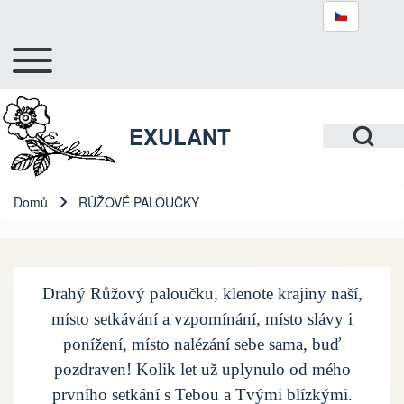
Toggle main menu
Hlavní navigace
Hledat
Open Search Bl
EXULANT
Close search
Domů
RŮŽOVÉ PALOUČKY
Drobečková navigace
Drahý Růžový paloučku, klenote krajiny naší,
místo setkávání a vzpomínání, místo slávy i
ponížení, místo nalézání sebe sama, buď
pozdraven! Kolik let už uplynulo od mého
prvního setkání s Tebou a Tvými blízkými.