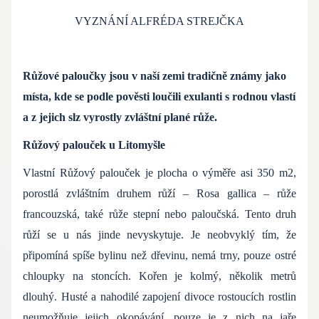
VYZNÁNÍ ALFRÉDA STREJČKA
Růžové paloučky jsou v naší zemi tradičně známy jako
místa, kde se podle pověsti loučili exulanti s rodnou vlastí
a z jejich slz vyrostly zvláštní plané růže.
Růžový palouček u Litomyšle
Vlastní Růžový palouček je plocha o výměře asi 350 m2,
porostlá zvláštním druhem růží – Rosa gallica – růže
francouzská, také růže stepní nebo paloučská. Tento druh
růží se u nás jinde nevyskytuje. Je neobvyklý tím, že
připomíná spíše bylinu než dřevinu, nemá trny, pouze ostré
chloupky na stoncích. Kořen je kolmý, několik metrů
dlouhý. Husté a nahodilé zapojení divoce rostoucích rostlin
neumožňuje jejich okopávání, pouze je z nich na jaře