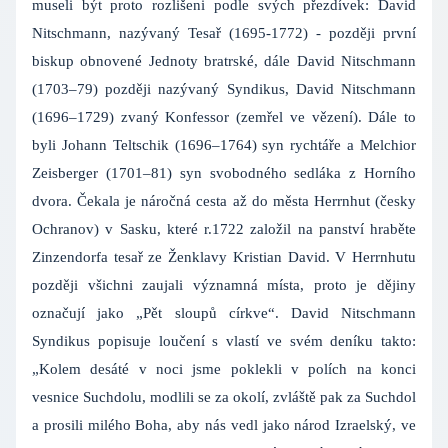
museli být proto rozlišeni podle svých přezdívek: David
Nitschmann, nazývaný Tesař (1695-1772) - později první
biskup obnovené Jednoty bratrské, dále David Nitschmann
(1703–79) později nazývaný Syndikus, David Nitschmann
(1696–1729) zvaný Konfessor (zemřel ve vězení). Dále to
byli Johann Teltschik (1696–1764) syn rychtáře a Melchior
Zeisberger (1701–81) syn svobodného sedláka z Horního
dvora. Čekala je náročná cesta až do města Herrnhut (česky
Ochranov) v Sasku, které r.1722 založil na panství hraběte
Zinzendorfa tesař ze Ženklavy Kristian David. V Herrnhutu
později všichni zaujali významná místa, proto je dějiny
označují jako „Pět sloupů církve“. David Nitschmann
Syndikus popisuje loučení s vlastí ve svém deníku takto:
„Kolem desáté v noci jsme poklekli v polích na konci
vesnice Suchdolu, modlili se za okolí, zvláště pak za Suchdol
a prosili milého Boha, aby nás vedl jako národ Izraelský, ve