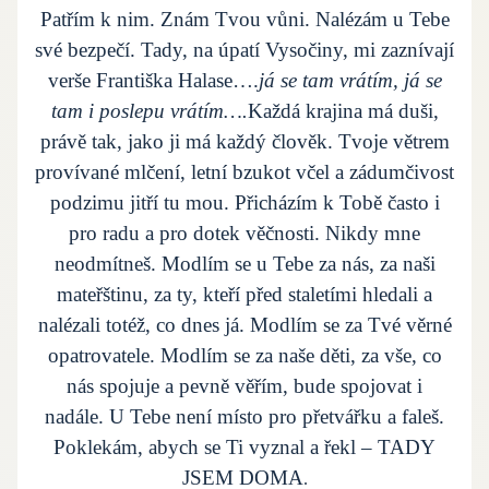
Patřím k nim. Znám Tvou vůni. Nalézám u Tebe
své bezpečí. Tady, na úpatí Vysočiny, mi zaznívají
verše Františka Halase….
já se tam vrátím, já se
tam i poslepu vrátím….
Každá krajina má duši,
právě tak, jako ji má každý člověk. Tvoje větrem
provívané mlčení, letní bzukot včel a zádumčivost
podzimu jitří tu mou. Přicházím k Tobě často i
pro radu a pro dotek věčnosti. Nikdy mne
neodmítneš. Modlím se u Tebe za nás, za naši
mateřštinu, za ty, kteří před staletími hledali a
nalézali totéž, co dnes já. Modlím se za Tvé věrné
opatrovatele. Modlím se za naše děti, za vše, co
nás spojuje a pevně věřím, bude spojovat i
nadále. U Tebe není místo pro přetvářku a faleš.
Poklekám, abych se Ti vyznal a řekl – TADY
JSEM DOMA
.