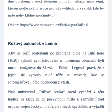
dne oblakem, v noci sloupem ohnivým, ukázal nám zemi,
kterou podle svého srdce pro nás vyhledal a vyvolil, kde by
naše nohy klidně spočinuly...“
Odkaz:
https://www.moravian.cz/Park.aspx#3aRpal
Růžový palouček v Lešně
Aby se čeští protestanti po prohrané bitvě na Bílé hoře
(1620) vyhnuli pronásledování a nucenému obrácení, byli
nuceni emigrovat do Slezska a Polska. Legenda praví, že z
jejich slz vyrostly rudé růže na místech, kde se
shromažďovali před odchodem z vlasti.
Naší univerzitní „Růžová louka“, která vychází z této
tradice, si klade za cíl poskytnout místo k zamyšlení nad
osudem nejen českých bratří, ale i všech uprchlíků, a vyjádřit