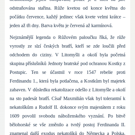
odstraňována stařina. Růže kvetou od konce května do
počátku července, každý jedinec však kvete velmi krátce –
jeden až tři dny. Barva květu je červená až karmínová.
Nejznámější legenda o Růžovém paloučku říká, že růže
vyrostly ze slzí českých bratří, kteří se zde loučili před
odchodem do ciziny. V Litomyšli a okolí byla početná
skupina příslušníků Jednoty bratrské pod ochranou Kostky z
Postupic. Ten se účastnil v roce 1547 rebelie proti
Ferdinandu 1., která byla potlačena, a Kostkům byl majetek
zabaven. V důsledku rekatolizace odešlo z Litomyšle a okolí
na sto padesát bratří. Císař Maxmilián však byl tolerantní k
nekatolíkům a Rudolf II. dokonce svým majestátem z roku
1609 povolil svobodu náboženského vyznání. Po bitvě
bělohorské se vše změnilo a tvrdý postoj Ferdinanda II.
znamenal další exodus nekatolíků do Německa a Polska.