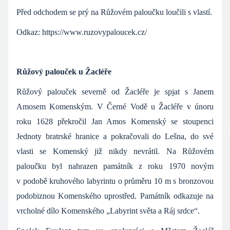
Před odchodem se prý na Růžovém paloučku loučili s vlastí.
Odkaz:
https://www.ruzovypaloucek.cz/
Růžový palouček u Žacléře
Růžový palouček severně od Žacléře je spjat s Janem
Amosem Komenským. V Černé Vodě u Žacléře v únoru
roku 1628 překročil Jan Amos Komenský se stoupenci
Jednoty bratrské hranice a pokračovali do Lešna, do své
vlasti se Komenský již nikdy nevrátil. Na Růžovém
paloučku byl nahrazen památník z roku 1970 novým
v podobě kruhového labyrintu o průměru 10 m s bronzovou
podobiznou Komenského uprostřed. Památník odkazuje na
vrcholné dílo Komenského „Labyrint světa a Ráj srdce“.