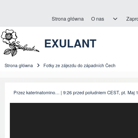
Strona główna
O nas
O nas sub-navigation
Zapr
Hlavní navigace
EXULANT
Szukaj
Close search
Strona główna
Fotky ze zájezdu do západních Čech
Ścieżka nawigacyjna
Przez
katerinatomino…
| 9:26 przed południem CEST, pt. Maj 