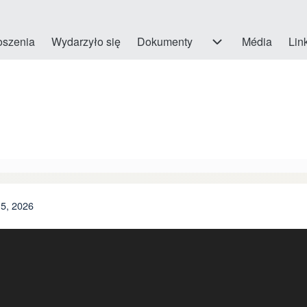
oszenia
Wydarzyło się
Dokumenty
Dokumenty sub-navigation
Média
Link
15, 2026