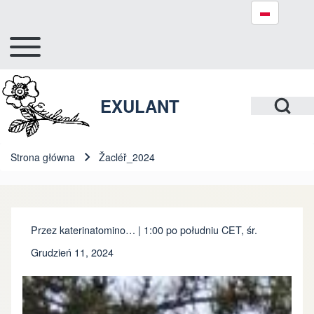
Toggle main menu
Hlavní navigace
Szukaj
Open Search Bl
EXULANT
Close search
Strona główna
Žacléř_2024
Ścieżka nawigacyjna
Przez
katerinatomino…
| 1:00 po południu CET, śr.
Grudzień 11, 2024