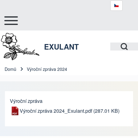
Toggle main menu
Hlavní navigace
Hledat
Open Search Bl
EXULANT
Close search
Domů
Výroční zpráva 2024
Drobečková navigace
Výroční zpráva
Výroční zpráva 2024_Exulant.pdf
(287.01 KB)