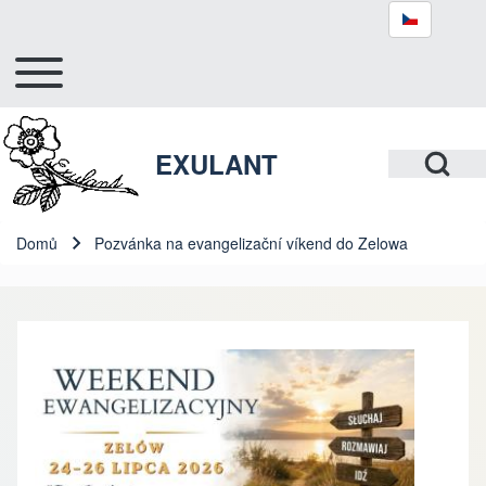
Toggle main menu
Hlavní navigace
Hledat
Open Search Bl
EXULANT
Close search
Domů
Pozvánka na evangelizační víkend do Zelowa
Drobečková navigace