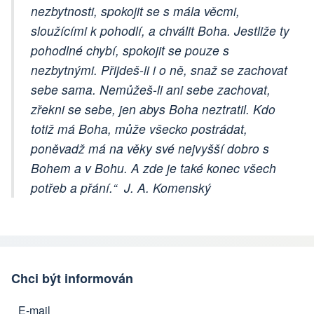
nezbytnosti, spokojit se s mála věcmi,
sloužícími k pohodlí, a chválit Boha. Jestliže ty
pohodlné chybí, spokojit se pouze s
nezbytnými. Přijdeš-li i o ně, snaž se zachovat
sebe sama. Nemůžeš-li ani sebe zachovat,
zřekni se sebe, jen abys Boha neztratil. Kdo
totiž má Boha, může všecko postrádat,
poněvadž má na věky své nejvyšší dobro s
Bohem a v Bohu. A zde je také konec všech
potřeb a přání.“ J. A. Komenský
Chci být informován
E-mail