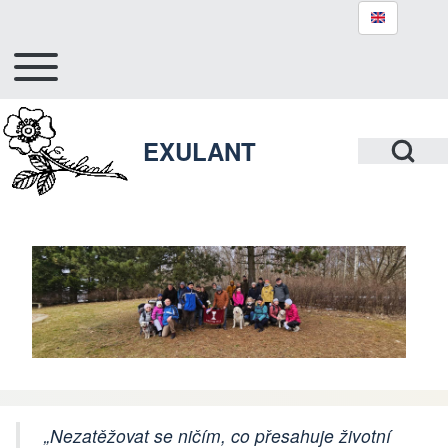
Toggle main menu
Hlavní navigace
Search
Open Search Bl
EXULANT
Close search
„Nezatěžovat se ničím, co přesahuje životní