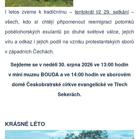
I letos zveme k tradičnímu –
tentokrát již 29. setkání
–
všech, kdo si chtějí připomenout reemigraci potomků
pobělohorských exulantů po druhé světové válce, jejich
víru a odkaz i jejich podíl na vzniku protestantských sborů
v západních Čechách.
Sejdeme se v neděli 30. srpna 2026 ve 13:00 hodin
v mini muzeu BOUDA a ve 14:00 hodin ve sborovém
domě Českobratrské církve evangelické ve Třech
Sekerách.
KRÁSNÉ LÉTO