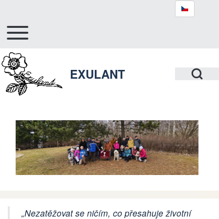
Toggle main menu
Hlavní navigace
Hledat
Open Search Bl
EXULANT
Close search
„Nezatěžovat se ničím, co přesahuje životní