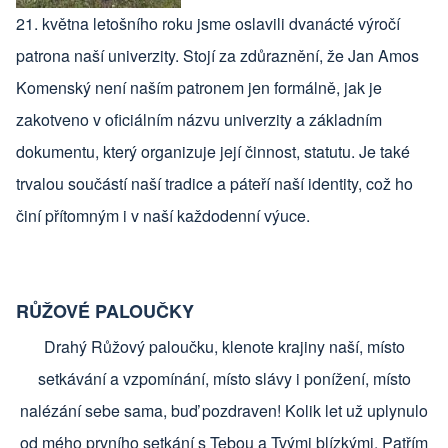
21. května letošního roku jsme oslavili dvanácté výročí
patrona naší univerzity. Stojí za zdůraznění, že Jan Amos
Komenský není naším patronem jen formálně, jak je
zakotveno v oficiálním názvu univerzity a základním
dokumentu, který organizuje její činnost, statutu. Je také
trvalou součástí naší tradice a páteří naší identity, což ho
činí přítomným i v naší každodenní výuce.
RŮŽOVÉ PALOUČKY
Drahý Růžový paloučku, klenote krajiny naší, místo
setkávání a vzpomínání, místo slávy i ponížení, místo
nalézání sebe sama, buď pozdraven! Kolik let už uplynulo
od mého prvního setkání s Tebou a Tvými blízkými. Patřím