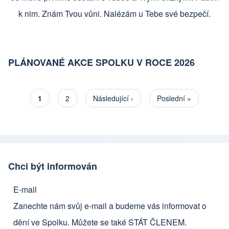
k nim. Znám Tvou vůni. Nalézám u Tebe své bezpečí.
PLÁNOVANÉ AKCE SPOLKU V ROCE 2026
Aktuální stránka
1
Stránka
2
Následující stránka
Následující ›
Poslední stránka
Poslední »
Pagination
Chci být informován
E-mail
Zanechte nám svůj e-mail a budeme vás informovat o
dění ve Spolku. Můžete se také
STÁT ČLENEM
.