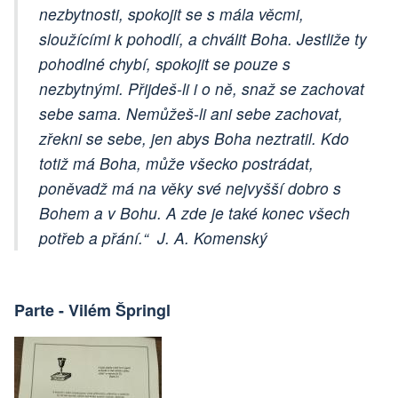
nezbytnosti, spokojit se s mála věcmi,
sloužícími k pohodlí, a chválit Boha. Jestliže ty
pohodlné chybí, spokojit se pouze s
nezbytnými. Přijdeš-li i o ně, snaž se zachovat
sebe sama. Nemůžeš-li ani sebe zachovat,
zřekni se sebe, jen abys Boha neztratil. Kdo
totiž má Boha, může všecko postrádat,
poněvadž má na věky své nejvyšší dobro s
Bohem a v Bohu. A zde je také konec všech
potřeb a přání.“ J. A. Komenský
Parte - Vilém Špringl