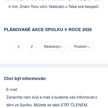
k nim. Znám Tvou vůni. Nalézám u Tebe své bezpečí.
PLÁNOVANÉ AKCE SPOLKU V ROCE 2026
Aktuální stránka
1
Stránka
2
Následující stránka
Následující ›
Poslední stránka
Poslední »
Pagination
Chci být informován
E-mail
Zanechte nám svůj e-mail a budeme vás informovat o
dění ve Spolku. Můžete se také
STÁT ČLENEM
.