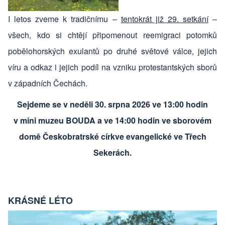
I letos zveme k tradičnímu –
tentokrát již 29. setkání
–
všech, kdo si chtějí připomenout reemigraci potomků
pobělohorských exulantů po druhé světové válce, jejich
víru a odkaz i jejich podíl na vzniku protestantských sborů
v západních Čechách.
Sejdeme se v neděli 30. srpna 2026 ve 13:00 hodin
v mini muzeu BOUDA a ve 14:00 hodin ve sborovém
domě Českobratrské církve evangelické ve Třech
Sekerách.
KRÁSNÉ LÉTO