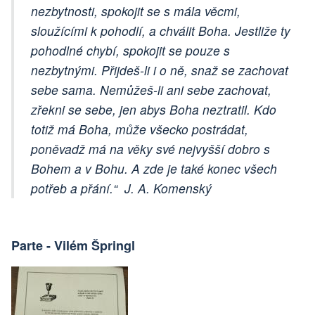
nezbytnosti, spokojit se s mála věcmi,
sloužícími k pohodlí, a chválit Boha. Jestliže ty
pohodlné chybí, spokojit se pouze s
nezbytnými. Přijdeš-li i o ně, snaž se zachovat
sebe sama. Nemůžeš-li ani sebe zachovat,
zřekni se sebe, jen abys Boha neztratil. Kdo
totiž má Boha, může všecko postrádat,
poněvadž má na věky své nejvyšší dobro s
Bohem a v Bohu. A zde je také konec všech
potřeb a přání.“ J. A. Komenský
Parte - Vilém Špringl