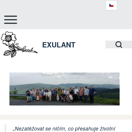
Toggle main menu
Hlavní navigace
Hledat
Open Search Bl
EXULANT
Close search
„Nezatěžovat se ničím, co přesahuje životní