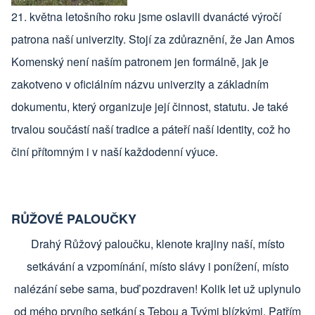
21. května letošního roku jsme oslavili dvanácté výročí
patrona naší univerzity. Stojí za zdůraznění, že Jan Amos
Komenský není naším patronem jen formálně, jak je
zakotveno v oficiálním názvu univerzity a základním
dokumentu, který organizuje její činnost, statutu. Je také
trvalou součástí naší tradice a páteří naší identity, což ho
činí přítomným i v naší každodenní výuce.
RŮŽOVÉ PALOUČKY
Drahý Růžový paloučku, klenote krajiny naší, místo
setkávání a vzpomínání, místo slávy i ponížení, místo
nalézání sebe sama, buď pozdraven! Kolik let už uplynulo
od mého prvního setkání s Tebou a Tvými blízkými. Patřím